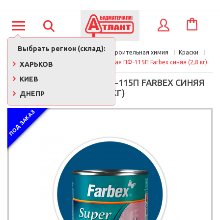
КОРЗИНА
ВХОД
Выбрать регион (склад):
Главная
Краски, лаки, клеи, строительная химия
Краски
Эмали алкидные
Эмаль алкидная ПФ-115П Farbex синяя (2,8 кг)
ХАРЬКОВ
КИЕВ
ЭМАЛЬ АЛКИДНАЯ ПФ-115П FARBEX СИНЯЯ
(2,8 КГ)
ДНЕПР
ПОД ЗАКАЗ