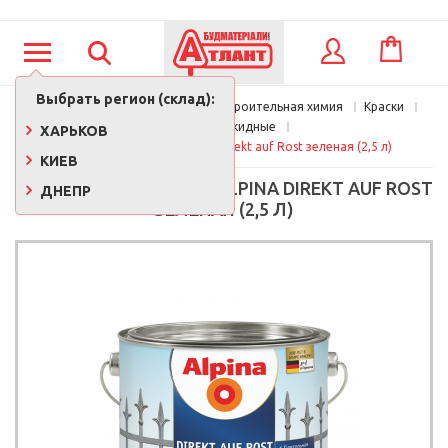
КОРЗИНА
ВХОД
Выбрать регион (склад):
Главная
Краски, лаки, клеи, строительная химия
Краски
Эмали алкидные
ХАРЬКОВ
Эмаль по ржавчине Alpina Direkt auf Rost зеленая (2,5 л)
КИЕВ
ЭМАЛЬ ПО РЖАВЧИНЕ ALPINA DIREKT AUF ROST
ДНЕПР
ЗЕЛЕНАЯ (2,5 Л)