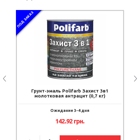
ПОД ЗАКАЗ
st
Грунт-эмаль Polifarb Захист 3в1
Э
молотковая антрацит (0,7 кг)
Ожидание 3-4 дня
142.92 грн.