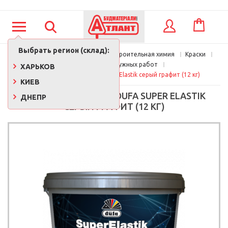
КОРЗИНА
ВХОД
Выбрать регион (склад):
Главная
Краски, лаки, клеи, строительная химия
Краски
Краска для наружных работ
ХАРЬКОВ
Краска резиновая Dufa Super Elastik серый графит (12 кг)
КИЕВ
КРАСКА РЕЗИНОВАЯ DUFA SUPER ELASTIK
ДНЕПР
СЕРЫЙ ГРАФИТ (12 КГ)