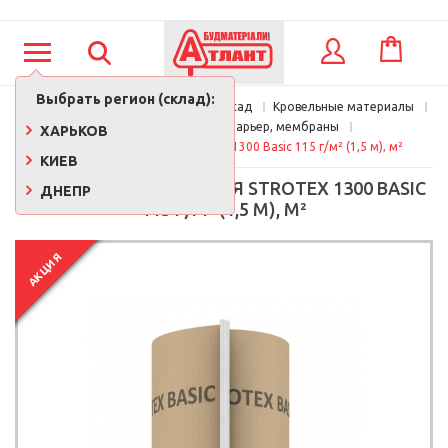
КОРЗИНА
ВХОД
Выбрать регион (склад):
Главная
Кровля, утепление, фасад
Кровельные материалы
Паробарьер, ветробарьер, мембраны
ХАРЬКОВ
Мембрана кровельная Strotex 1300 Basic 115 г/м² (1,5 м), м²
КИЕВ
МЕМБРАНА КРОВЕЛЬНАЯ STROTEX 1300 BASIC
ДНЕПР
115 Г/М² (1,5 М), М²
АКЦИЯ