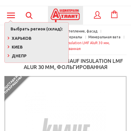
КОРЗИНА
ВХОД
Выбрать регион (склад):
Главная
Кровля, утепление, фасад
Утеплители и изоляционные материалы
Минеральная вата
ХАРЬКОВ
Минеральная вата Knauf Insulation LMF AluR 30 мм, 
КИЕВ
фольгированная
ДНЕПР
МИНЕРАЛЬНАЯ ВАТА KNAUF INSULATION LMF
ALUR 30 ММ, ФОЛЬГИРОВАННАЯ
П
О
С
Т
А
В
К
И
П
Р
Е
К
Р
А
Щ
Е
Н
Ы