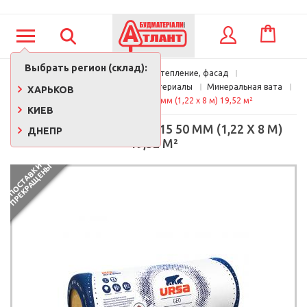
КОРЗИНА
ВХОД
Выбрать регион (склад):
Главная
Кровля, утепление, фасад
Утеплители и изоляционные материалы
Минеральная вата
ХАРЬКОВ
Утеплитель Ursa М-15 50 мм (1,22 х 8 м) 19,52 м²
КИЕВ
УТЕПЛИТЕЛЬ URSA М-15 50 ММ (1,22 Х 8 М)
ДНЕПР
19,52 М²
П
О
С
Т
А
В
К
И
П
Р
Е
К
Р
А
Щ
Е
Н
Ы