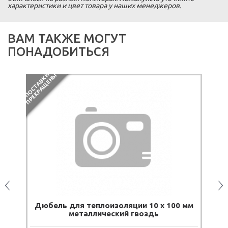
характеристики и цвет товара у наших менеджеров.
ВАМ ТАКЖЕ МОГУТ
ПОНАДОБИТЬСЯ
П
О
С
Т
А
В
К
И
П
Р
Е
К
Р
А
Щ
Е
Н
Ы
А
м
Дюбель для теплоизоляции 10 х 100 мм
металлический гвоздь