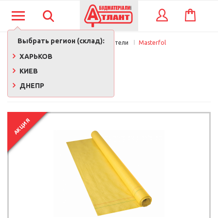
КОРЗИНА
ВХОД
Выбрать регион (склад):
Главная
Производители
Masterfol
MASTERFOL
ХАРЬКОВ
КИЕВ
ДНЕПР
АКЦИЯ