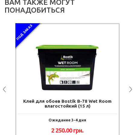
ВАМ ТАКЖЕ МОГУТ
ПОНАДОБИТЬСЯ
ПОД ЗАКАЗ
ПОД
н
Клей для обоев Bostik В-78 Wet Room
К
влагостойкий (15 л)
Ожидание 3-4 дня
2 250.00 грн.