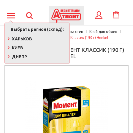
КОРЗИНА
ВХОД
Выбрать регион (склад):
Главная
Обои, декор, отделка стен
Клей для обоев
Клей для обоев Момент Классик (190 г) Henkel
ХАРЬКОВ
КИЕВ
КЛЕЙ ДЛЯ ОБОЕВ МОМЕНТ КЛАССИК (190 Г)
HENKEL
ДНЕПР