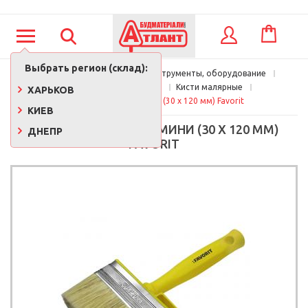
КОРЗИНА
ВХОД
Выбрать регион (склад):
Главная
Строительные инструменты, оборудование
Малярный инструмент
Кисти малярные
ХАРЬКОВ
Кисть-макловица Мини (30 х 120 мм) Favorit
КИЕВ
КИСТЬ-МАКЛОВИЦА МИНИ (30 Х 120 ММ)
ДНЕПР
FAVORIT