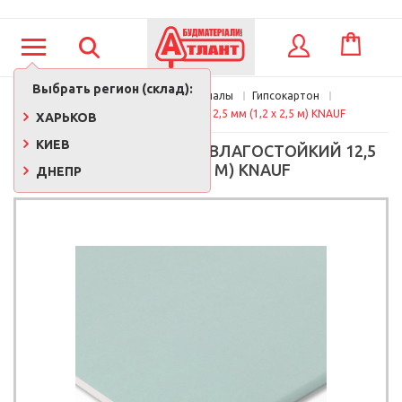
КОРЗИНА
ВХОД
Выбрать регион (склад):
Главная
Стройматериалы
Гипсокартон
Гипсокартон влагостойкий 12,5 мм (1,2 х 2,5 м) KNAUF
ХАРЬКОВ
КИЕВ
ГИПСОКАРТОН КНАУФ ВЛАГОСТОЙКИЙ 12,5
ММ (1,2 Х 2,5 М) KNAUF
ДНЕПР