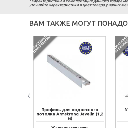
*Характеристики и комплектация данного товара мо
уточняйте характеристики и цвет товара у наших м
ВАМ ТАКЖЕ МОГУТ ПОНАДО
П
О
С
Т
А
В
К
И
П
Р
Е
К
Р
А
Щ
Е
Н
Ы
весного
Профиль для подвесного
У
velin (0,6
потолка Armstrong Javelin (1,2
м)
ения
Ждем поступления