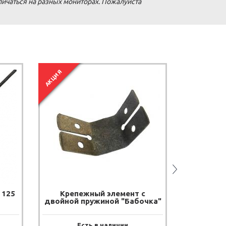
личаться на разных мониторах. Пожалуйста
АКЦИЯ
АКЦИЯ
 125
Крепежный элемент с
Подвес сп
двойной пружиной "Бабочка"
Есть в наличии
Е