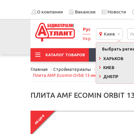
О компании
Вакансии
Новости
Рус
Киев
Укр
Выбрать регио
АКЦИИ
КАТАЛОГ ТОВАРОВ
ХАРЬКОВ
КИЕВ
Главная
Стройматериалы
Подвесные пото
Плита AMF Ecomin Orbit 13 мм (600 х 600 мм) д
ДНЕПР
ПЛИТА AMF ECOMIN ORBIT 1
АКЦИЯ