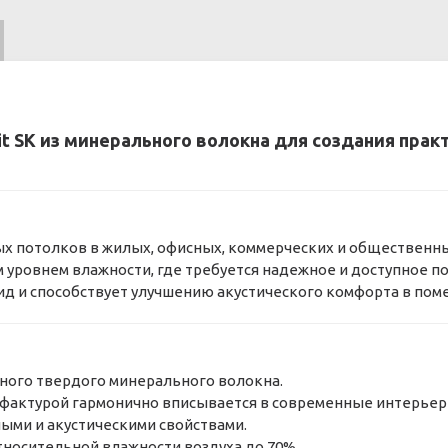
t SK из минерального волокна для создания пра
х потолков в жилых, офисных, коммерческих и общественн
 уровнем влажности, где требуется надежное и доступное п
д и способствует улучшению акустического комфорта в пом
сного твердого минерального волокна.
 фактурой гармонично вписывается в современные интерьер
ми и акустическими свойствами.
тносительной влажности воздуха до 70%.