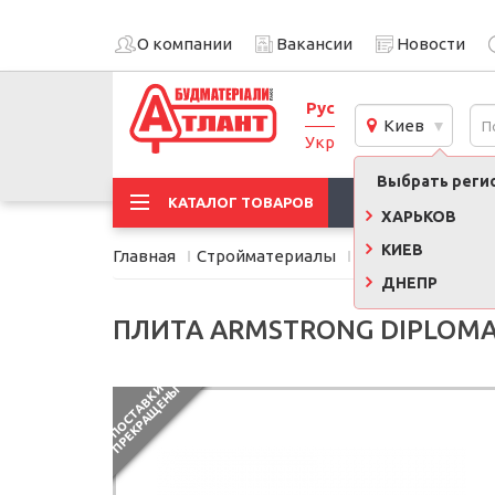
О компании
Вакансии
Новости
Рус
Киев
Укр
Выбрать регио
АКЦИИ
КАТАЛОГ ТОВАРОВ
ХАРЬКОВ
КИЕВ
Главная
Стройматериалы
Подвесные пото
ДНЕПР
ПЛИТА ARMSTRONG DIPLOMA B
П
О
С
Т
А
В
К
И
П
Р
Е
К
Р
А
Щ
Е
Н
Ы