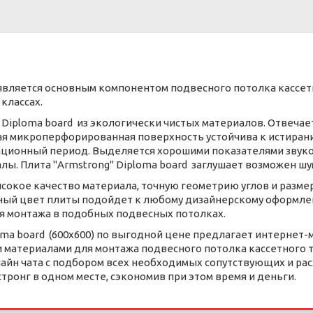
) является основным компонентом подвесного потолка кассет
классах.
 Diploma board из экологически чистых материалов. Отвеч
ая микроперфорированная поверхность устойчива к истиран
ционный период. Выделяется хорошими показателями звуко
ы. Плита "Armstrong" Diploma board заглушает возможен ш
сокое качество материала, точную геометрию углов и разме
ьный цвет плиты подойдет к любому дизайнерскому оформл
ля монтажа в подобных подвесных потолках.
ma board (600x600) по выгодной цене предлагает интернет-м
и материалами для монтажа подвесного потолка кассетного 
лайн чата с подбором всех необходимых сопутствующих и ра
ронг в одном месте, сэкономив при этом время и деньги.