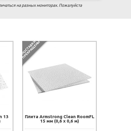
личаться на разных мониторах. Пожалуйста
П
О
С
Т
А
В
К
И
П
Р
Е
К
Р
А
Щ
Е
Н
Ы
n 13
Плита Armstrong Clean RoomFL
я
15 мм (0,6 х 0,6 м)