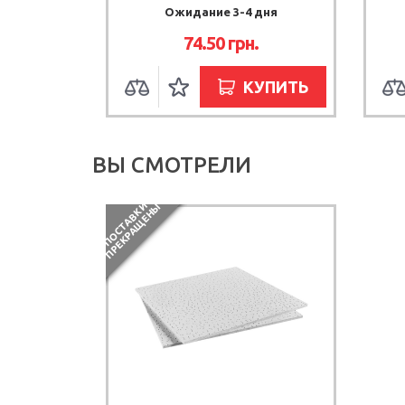
Ожидание 3-4 дня
74.50 грн.
КУПИТЬ
ВЫ СМОТРЕЛИ
П
О
С
Т
А
В
К
И
П
Р
Е
К
Р
А
Щ
Е
Н
Ы