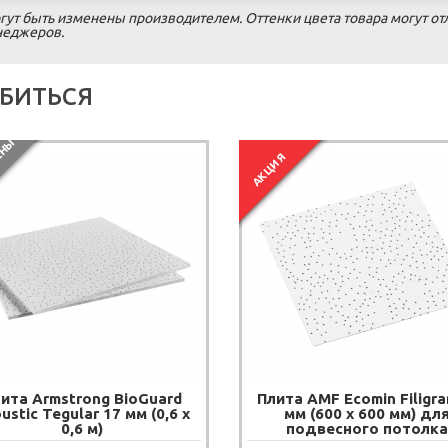
гут быть изменены производителем. Оттенки цвета товара могут от
енеджеров.
БИТЬСЯ
П
О
С
Т
А
В
К
И
П
Р
Е
К
Р
А
Щ
Е
Н
Ы
АКЦИЯ
ита Armstrong BioGuard
Плита AMF Ecomin Filigra
ustic Tegular 17 мм (0,6 х
мм (600 х 600 мм) дл
0,6 м)
подвесного потолка