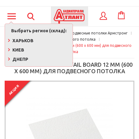
КОРЗИНА
ВХОД
Выбрать регион (склад):
Главная
Стройматериалы
Подвесные потолки Армстронг
Плита подвесного потолка
ХАРЬКОВ
Плита Armstrong Retail Board 12 мм (600 х 600 мм) для подвесного 
КИЕВ
потолка
ДНЕПР
ПЛИТА ARMSTRONG RETAIL BOARD 12 ММ (600
Х 600 ММ) ДЛЯ ПОДВЕСНОГО ПОТОЛКА
АКЦИЯ