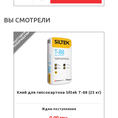
ВЫ СМОТРЕЛИ
П
О
С
Т
А
В
К
И
П
Р
Е
К
Р
А
Щ
Е
Н
Ы
Клей для гипсокартона Siltek Т-88 (25 кг)
Ждем поступления
0.00 грн.