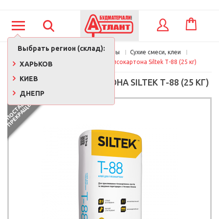
КОРЗИНА
ВХОД
Выбрать регион (склад):
Главная
Стройматериалы
Сухие смеси, клеи
Клеящие смеси
Клей для гипсокартона Siltek Т-88 (25 кг)
ХАРЬКОВ
КИЕВ
КЛЕЙ ДЛЯ ГИПСОКАРТОНА SILTEK Т-88 (25 КГ)
ДНЕПР
П
О
С
Т
А
В
К
И
П
Р
Е
К
Р
А
Щ
Е
Н
Ы