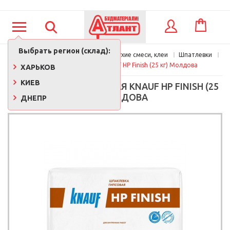
КОРЗИНА
ВХОД
Выбрать регион (склад):
Главная
Стройматериалы
Сухие смеси, клеи
Шпатлевки
Шпаклевка финишная KNAUF HP Finish (25 кг) Молдова
ХАРЬКОВ
КИЕВ
ШПАКЛЕВКА ФИНИШНАЯ KNAUF HP FINISH (25
КГ) МОЛДОВА
ДНЕПР