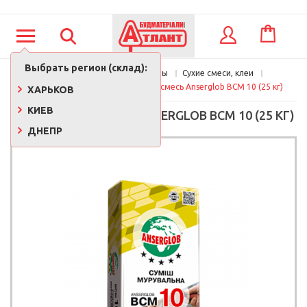
КОРЗИНА
ВХОД
Выбрать регион (склад):
Главная
Стройматериалы
Сухие смеси, клеи
Смеси для кладки
Кладочная смесь Anserglob BCM 10 (25 кг)
ХАРЬКОВ
КИЕВ
КЛАДОЧНАЯ СМЕСЬ ANSERGLOB BCM 10 (25 КГ)
ДНЕПР