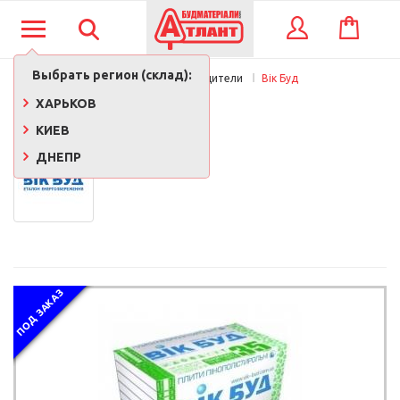
КОРЗИНА
ВХОД
Выбрать регион (склад):
Главная
Производители
Вік Буд
ВІК БУД
ХАРЬКОВ
КИЕВ
ДНЕПР
ПОД ЗАКАЗ