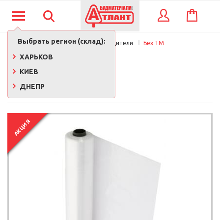
КОРЗИНА
ВХОД
Выбрать регион (склад):
Главная
Производители
Без ТМ
БЕЗ ТМ
ХАРЬКОВ
КИЕВ
ДНЕПР
АКЦИЯ