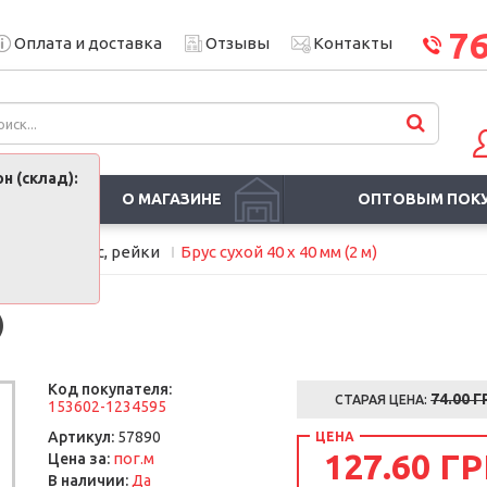
7
Оплата и доставка
Отзывы
Контакты
н (склад):
О МАГАЗИНЕ
ОПТОВЫМ ПОК
Доска, брус, рейки
Брус сухой 40 х 40 мм (2 м)
)
Код покупателя:
74.00 Г
СТАРАЯ ЦЕНА:
153602-1234595
Артикул:
57890
ЦЕНА
127.60 ГР
пог.м
Цена за:
В наличии:
Да