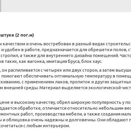
туке (2 пог.м)
ным качеством и очень востребован в разный видах строительс
и удобен в работе, предназначается для обрешетки полов, 
 стропил, а также для внутреннего дизайна помещений. Част
таких, как вагонка, имитация бруса, блок хаус.
 он распиливается с четырех или двух сторон, а затем высуш
 помогают обеспечивать оптимальную температуру в помещ
киванию, с применением лаков, пропиток и других защитны
м внешней среды. Материал выделяется экологической чис
цене и высокому качеству, обрел широкую популярность у п
ддается обработке, отличается относительно небольшим ве
онтных работ, производства мебели, а также создания малы
 и облицовка очень надежны и долговечны. Они обладают 
сочетаться с любым интерьером.