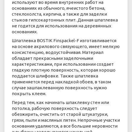
используют во время внутренних работ на
основаниях из обычного, ячеистого бетона,
стеклохолста, кирпича, а также для заделки
стыков гипсокартонных плит. Данная шпатлевка
не годится для использования на деревянных
основаниях.
Шпатлевка BOSTIK Finspackel-F изготавливается
на основе акрилового связующего, имеет мелкую
консистенцию, водоустойчивая. Материал
обладает прекрасными заделочными
характеристиками, при использовании создает
гладкую плотную поверхность, которая хорошо
поддается шлифовке. Также шпатлевка
применяется перед накладкой обоев, в таком
случае зашпаклеванную поверхность нужно
покрыть клеем.
Перед тем, как начинать шпаклевку стен или
потолка, рабочую поверхность следует
обезжирить, очистить от старой штукатурки,
грязи, пыли и масляных пятен. Непрочные участки
основания удаляются, а все большие неровности
и выбоины заделываются начальной