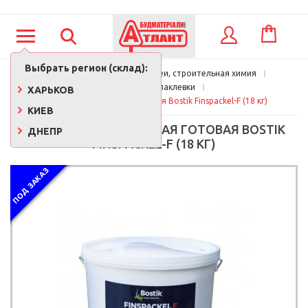
КОРЗИНА
ВХОД
Выбрать регион (склад):
Главная
Краски, лаки, клеи, строительная химия
Готовые шпаклевки
ХАРЬКОВ
Шпаклевка финишная готовая Bostik Finspackel-F (18 кг)
КИЕВ
ШПАКЛЕВКА ФИНИШНАЯ ГОТОВАЯ BOSTIK
ДНЕПР
FINSPACKEL-F (18 КГ)
ПОД ЗАКАЗ