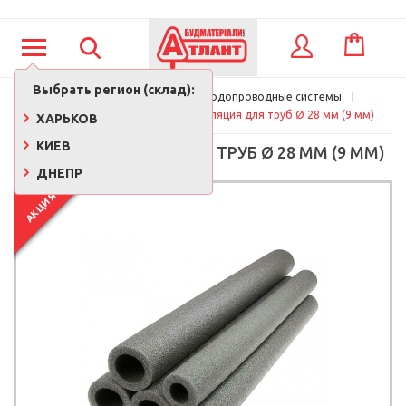
КОРЗИНА
ВХОД
Выбрать регион (склад):
Главная
Сантехника
Водопроводные системы
Изоляция для труб
Теплоизоляция для труб Ø 28 мм (9 мм)
ХАРЬКОВ
КИЕВ
ТЕПЛОИЗОЛЯЦИЯ ДЛЯ ТРУБ Ø 28 ММ (9 ММ)
ДНЕПР
АКЦИЯ