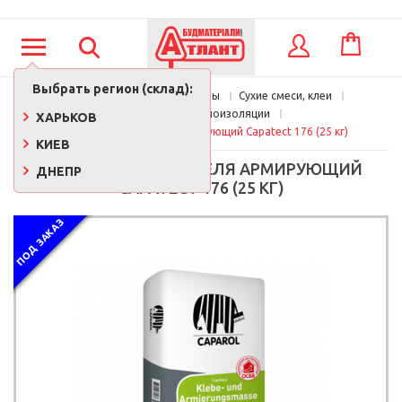
КОРЗИНА
ВХОД
Выбрать регион (склад):
Главная
Стройматериалы
Сухие смеси, клеи
Клей для теплоизоляции
ХАРЬКОВ
Клей для утеплителя армирующий Capatect 176 (25 кг)
КИЕВ
КЛЕЙ ДЛЯ УТЕПЛИТЕЛЯ АРМИРУЮЩИЙ
ДНЕПР
CAPATECT 176 (25 КГ)
ПОД ЗАКАЗ