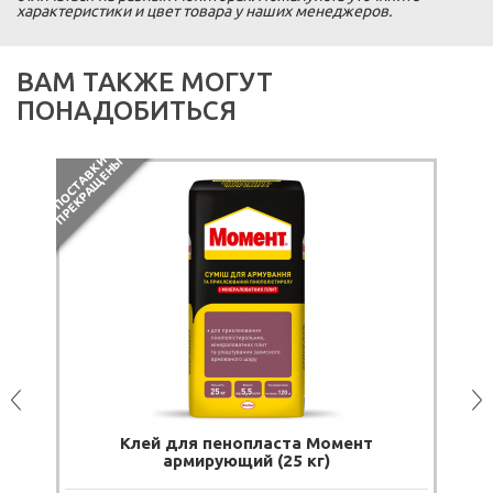
характеристики и цвет товара у наших менеджеров.
ВАМ ТАКЖЕ МОГУТ
ПОНАДОБИТЬСЯ
П
О
С
Т
А
В
К
И
П
Р
Е
К
Р
А
Щ
Е
Н
Ы
м
Клей для пенопласта Момент
армирующий (25 кг)