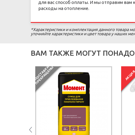
для вас способ оплаты. И мы отправим вам
расходы на отопление.
*Характеристики и комплектация данного товара мо
уточняйте характеристики и цвет товара у наших м
ВАМ ТАКЖЕ МОГУТ ПОНАДО
П
О
С
Т
А
В
К
И
П
Р
Е
К
Р
А
Щ
Е
Н
Ы
АКЦИ