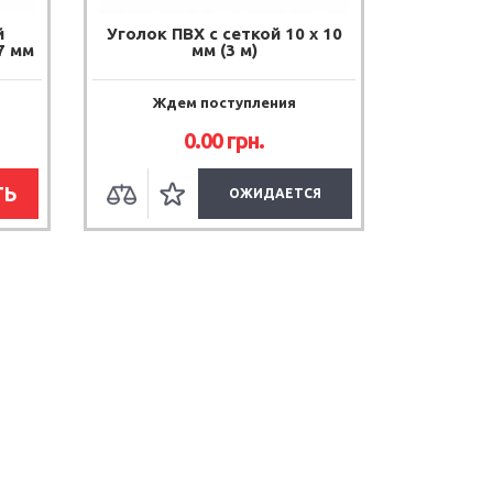
й
Уголок ПВХ с сеткой 10 х 10
Уголок П
7 мм
мм (3 м)
Ждем поступления
Жде
0.00 грн.
ТЬ
ОЖИДАЕТСЯ