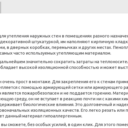
ют для утепления наружных стен в помещениях разного назначе
декоративной штукатуркой, им наполняют кирпичную кладку
ми, в дверных коробках, перемычках и других местах. Пен
з самых часто используемых утепляющим материалом.
дальнейшем значительно сократить затраты на теплоносите
 обладает высокой изоляционной способностью и может выст
он очень прост в монтаже. Для закрепления его к стенам пр
репляется с помощью армирующей сетки или армирующего р
н является пожаробезопасен и не поддается горению. Матери
ающую среду, он не вступает в реакцию почти ни с какими 
ыдерживает биологические влияния. Это долговечный и над
ервоначальных изоляционных качеств. Его легко резать или 
ает данный материал гипоаллергенным.
е вы сможете, без особых усилий, в один клик. Для этого пом