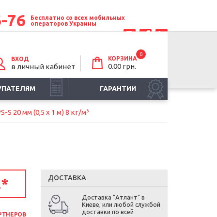
6-76
Бесплатно со всех мобильных
операторов Украины
0
КОРЗИНА
ВХОД
0.00 грн.
в личный кабинет
УПАТЕЛЯМ
ГАРАНТИИ
S 20 мм (0,5 х 1 м) 8 кг/м³
ДОСТАВКА
.
*
Доставка "Атлант" в
Киеве, или любой службой
доставки по всей
РТНЕРОВ