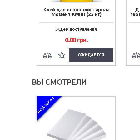
рная
Клей для пенополистирола
Д
Masternet
Момент КМПП (25 кг)
гво
) 50 м²
дня
Ждем поступления
.
0.00 грн.
УПИТЬ
ОЖИДАЕТСЯ
ВЫ СМОТРЕЛИ
ПОД ЗАКАЗ