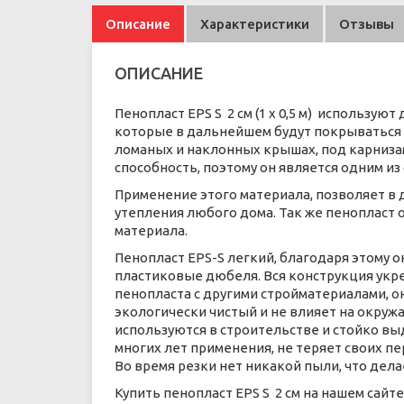
Описание
Характеристики
Отзывы
ОПИСАНИЕ
Пенопласт EPS S 2 см (1 х 0,5 м) использу
которые в дальнейшем будут покрываться 
ломаных и наклонных крышах, под карниза
способность, поэтому он является одним и
Применение этого материала, позволяет в 
утепления любого дома. Так же пенопласт
материала.
Пенопласт EPS-S легкий, благодаря этому 
пластиковые дюбеля. Вся конструкция ук
пенопласта с другими стройматериалами, о
экологически чистый и не влияет на окруж
используются в строительстве и стойко в
многих лет применения, не теряет своих п
Во время резки нет никакой пыли, что дел
Купить пенопласт EPS S 2 см на нашем сайт