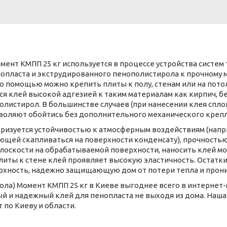
мент КМПП 25 кг используется в процессе устройства систем
опласта и экструдированного пенополистирола к прочному 
о помощью можно крепить плиты к полу, стенам или на потол
я клей высокой адгезией к таким материалам как кирпич, бе
олистирол. В большинстве случаев (при нанесении клея спл
зволяют обойтись без дополнительного механического крепл
ризуется устойчивостью к атмосферным воздействиям (напр
ющей скапливаться на поверхности конденсату), прочностью
лоскости на обрабатываемой поверхности, наносить клей мо
литы к стене клей проявляет высокую эластичность. Остатк
рхность, надежно защищающую дом от потери тепла и прон
ола) Момент КМПП 25 кг в Киеве выгоднее всего в интернет-
й и надежный клей для пенопласта не выходя из дома. Наша
 по Киеву и области.