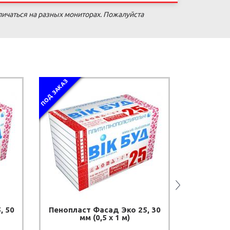
личаться на разных мониторах. Пожалуйста
ПОД ЗАКАЗ
ПОД ЗАКАЗ
, 50
Пенопласт Фасад Эко 25, 30
Пеноплас
мм (0,5 х 1 м)
м