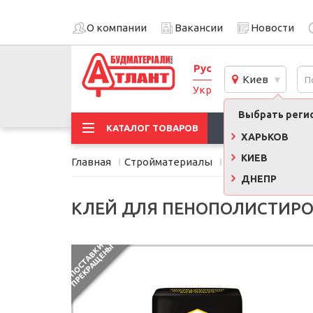
О компании
Вакансии
Новости
Рус
Киев
Укр
Выбрать регио
АКЦИИ
КАТАЛОГ ТОВАРОВ
ХАРЬКОВ
КИЕВ
Главная
Стройматериалы
Сухие смеси, кле
ДНЕПР
КЛЕЙ ДЛЯ ПЕНОПОЛИСТИРОЛ
П
О
С
Т
А
В
К
И
П
Р
Е
К
Р
А
Щ
Е
Н
Ы