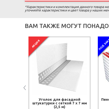
*Характеристики и комплектация данного товара мо
уточняйте характеристики и цвет товара у наших м
ВАМ ТАКЖЕ МОГУТ ПОНАДО
ПОД ЗАК
АКЦИЯ
Уголок для фасадной
Пен
я Ceresit
штукатурки с сеткой 7 х 7 мм
)
(2,5 м)