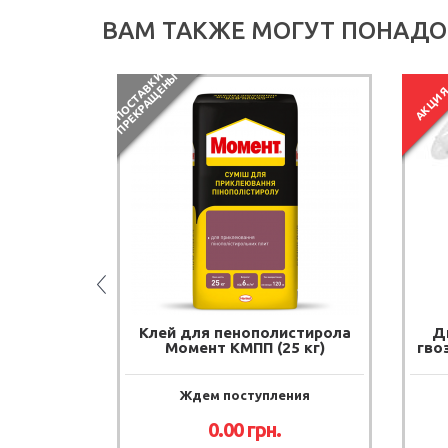
ВАМ ТАКЖЕ МОГУТ ПОНАДО
П
О
С
Т
А
В
К
И
П
Р
Е
К
Р
А
Щ
Е
Н
Ы
АКЦИ
рная
Клей для пенополистирола
Д
Masternet
Момент КМПП (25 кг)
гво
) 50 м²
дня
Ждем поступления
.
0.00 грн.