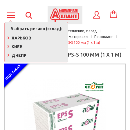
КОРЗИНА
ВХОД
Выбрать регион (склад):
Главная
Кровля, утепление, фасад
Утеплители и изоляционные материалы
Пенопласт
ХАРЬКОВ
Пенопласт Столит EPS-S 100 мм (1 х 1 м)
КИЕВ
ПЕНОПЛАСТ СТОЛИТ EPS-S 100 ММ (1 Х 1 М)
ДНЕПР
ПОД ЗАКАЗ