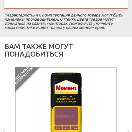
*Характеристики и комплектация данного товара могут быть
изменены производителем. Оттенки цвета товара могут
отличаться на разных мониторах. Пожалуйста уточняйте
характеристики и цвет товара у наших менеджеров.
ВАМ ТАКЖЕ МОГУТ
ПОНАДОБИТЬСЯ
П
О
С
Т
А
В
К
И
П
Р
Е
К
Р
А
Щ
Е
Н
Ы
АКЦИ