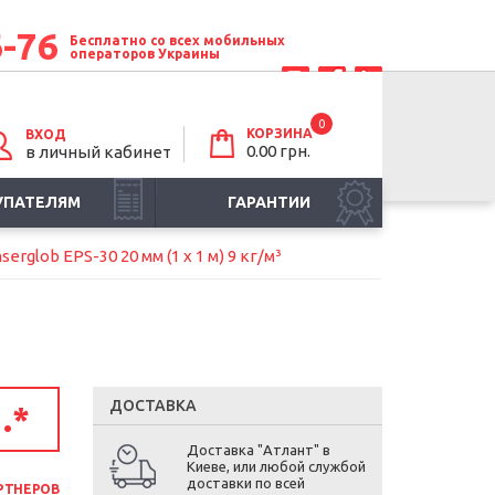
6-76
Бесплатно со всех мобильных
операторов Украины
0
КОРЗИНА
ВХОД
0.00 грн.
в личный кабинет
УПАТЕЛЯМ
ГАРАНТИИ
erglob EPS-30 20 мм (1 х 1 м) 9 кг/м³
ДОСТАВКА
.
*
Доставка "Атлант" в
Киеве, или любой службой
доставки по всей
РТНЕРОВ