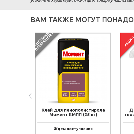
уточняйте характеристики и цвет товара у наших м
ВАМ ТАКЖЕ МОГУТ ПОНАДО
П
О
С
Т
А
В
К
И
П
Р
Е
К
Р
А
Щ
Е
Н
Ы
АКЦИ
рная
Клей для пенополистирола
Д
Masternet
Момент КМПП (25 кг)
гво
) 50 м²
дня
Ждем поступления