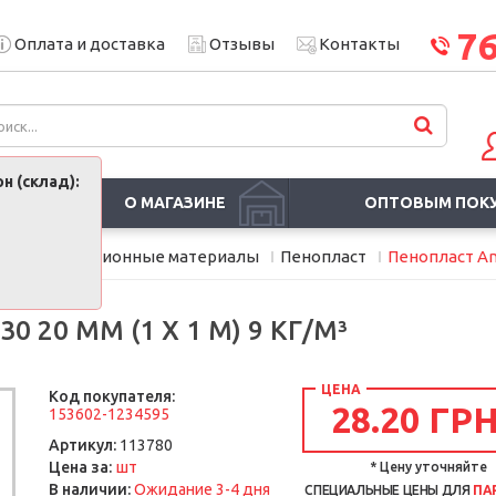
7
Оплата и доставка
Отзывы
Контакты
н (склад):
О МАГАЗИНЕ
ОПТОВЫМ ПОК
ели и изоляционные материалы
Пенопласт
Пенопласт Ans
 20 ММ (1 Х 1 М) 9 КГ/М³
ЦЕНА
Код покупателя:
28.20 ГРН
153602-1234595
Артикул:
113780
шт
Цена за:
* Цену уточняйте
В наличии:
Ожидание 3-4 дня
СПЕЦИАЛЬНЫЕ ЦЕНЫ ДЛЯ
ПА